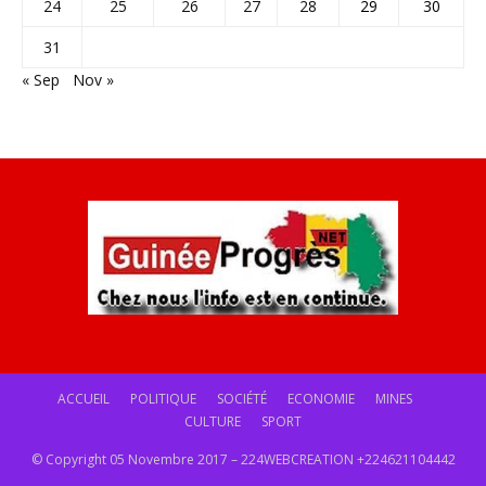
24
25
26
27
28
29
30
31
« Sep
Nov »
ACCUEIL
POLITIQUE
SOCIÉTÉ
ECONOMIE
MINES
CULTURE
SPORT
© Copyright 05 Novembre 2017 – 224WEBCREATION +224621104442