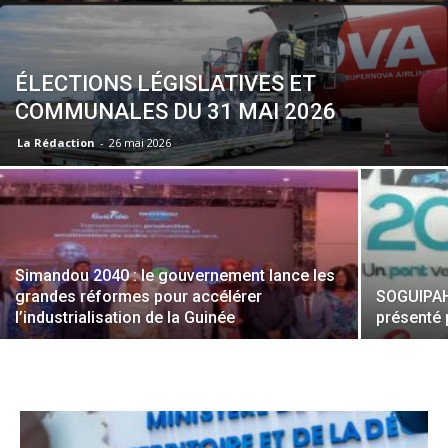
ÉLECTIONS LÉGISLATIVES ET
COMMUNALES DU 31 MAI 2026
La Rédaction
-
26 mai 2026
Simandou 2040 : le gouvernement lance les
grandes réformes pour accélérer
SOGUIPAH 
l’industrialisation de la Guinée
présenté 