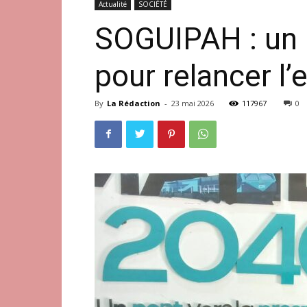
Actualité
SOCIÉTÉ
SOGUIPAH : un 
pour relancer l’
By
La Rédaction
-
23 mai 2026
117967
0