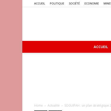
ACCUEIL
POLITIQUE
SOCIÉTÉ
ECONOMIE
MINE
ACCUEIL
Home
Actualité
SOGUIPAH : un plan stratégique 2