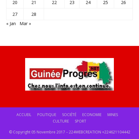
20
21
22
23
24
25
26
27
28
« Jan
Mar »
ACCUEIL
POLITIQUE
SOCIÉTÉ
ECONOMIE
MINES
CULTURE
SPORT
© Copyright 05 Novembre 2017 – 224WEBCREATION +224621104442