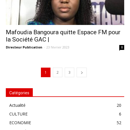
Mafoudia Bangoura quitte Espace FM pour
la Société GAC |
Directeur Publication
-
23 février 2023
0
1
2
3
Catégories
Actualité
20
CULTURE
6
ECONOMIE
52