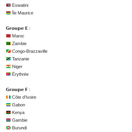
Eswatini
Île Maurice
𝗚𝗿𝗼𝘂𝗽𝗲 𝗘 :
Maroc
Zambie
Congo-Brazzaville
Tanzanie
Niger
Érythrée
𝗚𝗿𝗼𝘂𝗽𝗲 𝗙 :
Côte d’Ivoire
Gabon
Kenya
Gambie
Burundi