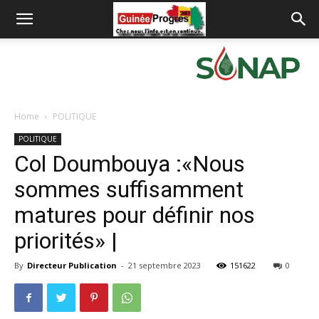
Home
POLITIQUE
POLITIQUE
Col Doumbouya :«Nous
sommes suffisamment
matures pour définir nos
priorités» |
By
Directeur Publication
-
21 septembre 2023
151622
0