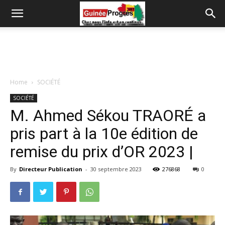
Home
SOCIÉTÉ
SOCIÉTÉ
M. Ahmed Sékou TRAORÉ a
pris part à la 10e édition de
remise du prix d’OR 2023 |
By
Directeur Publication
-
30 septembre 2023
276868
0