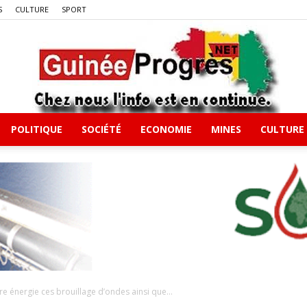
S
CULTURE
SPORT
POLITIQUE
SOCIÉTÉ
ECONOMIE
MINES
CULTURE
Guineeprgres
 énergie ces brouillage d’ondes ainsi que...