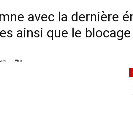
ne avec la dernière é
des ainsi que le blocag
64251
0