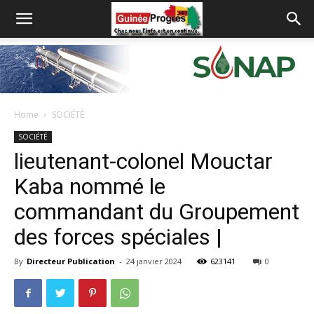
Home
SOCIÉTÉ
SOCIÉTÉ
lieutenant-colonel Mouctar
Kaba nommé le
commandant du Groupement
des forces spéciales |
By
Directeur Publication
-
24 janvier 2024
623141
0