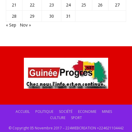
21
22
23
24
25
26
27
28
29
30
31
« Sep
Nov »
ACCUEIL
POLITIQUE
SOCIÉTÉ
ECONOMIE
MINES
CULTURE
SPORT
© Copyright 05 Novembre 2017 – 224WEBCREATION +224621104442