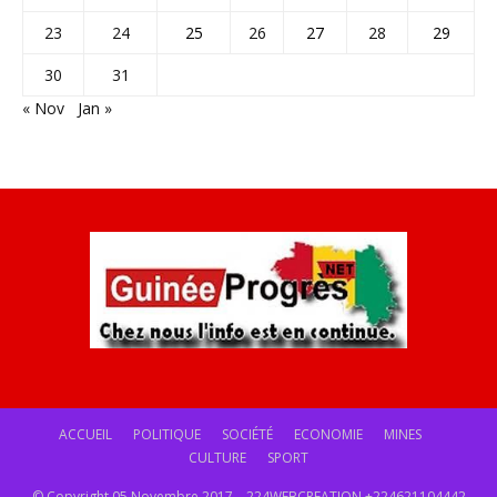
23
24
25
26
27
28
29
30
31
« Nov
Jan »
ACCUEIL
POLITIQUE
SOCIÉTÉ
ECONOMIE
MINES
CULTURE
SPORT
© Copyright 05 Novembre 2017 – 224WEBCREATION +224621104442