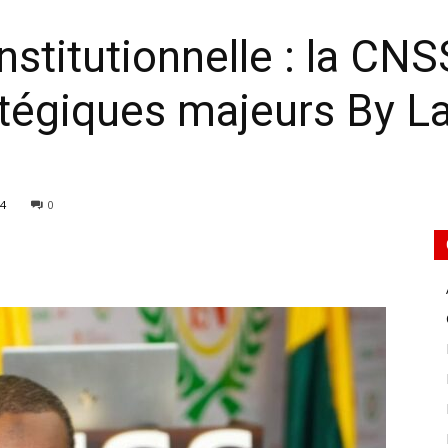
stitutionnelle : la CNS
tégiques majeurs By La
4
0