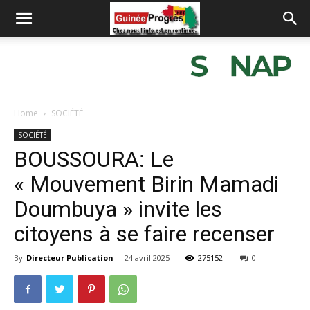
Home
SOCIÉTÉ
SOCIÉTÉ
BOUSSOURA: Le
« Mouvement Birin Mamadi
Doumbuya » invite les
citoyens à se faire recenser
By
Directeur Publication
-
24 avril 2025
275152
0