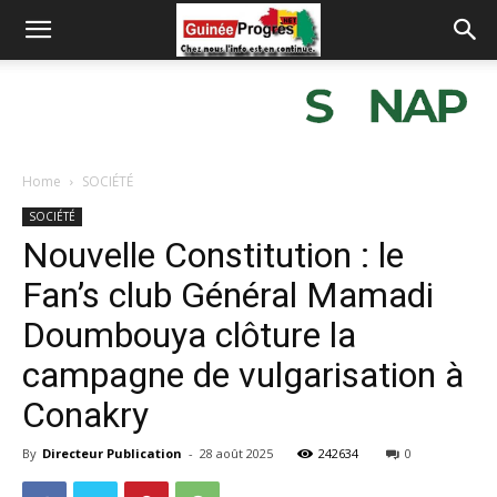
Home
SOCIÉTÉ
SOCIÉTÉ
Nouvelle Constitution : le
Fan’s club Général Mamadi
Doumbouya clôture la
campagne de vulgarisation à
Conakry
By
Directeur Publication
-
28 août 2025
242634
0