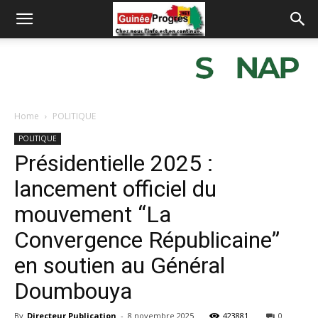
Home
POLITIQUE
POLITIQUE
Présidentielle 2025 :
lancement officiel du
mouvement “La
Convergence Républicaine”
en soutien au Général
Doumbouya
By
Directeur Publication
-
8 novembre 2025
423881
0