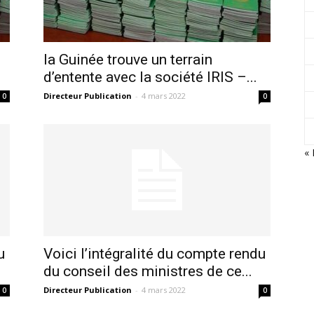
la Guinée trouve un terrain
d’entente avec la société IRIS –...
Directeur Publication
-
4 mars 2022
0
0
« 
u
Voici l’intégralité du compte rendu
du conseil des ministres de ce...
Directeur Publication
-
4 mars 2022
0
0