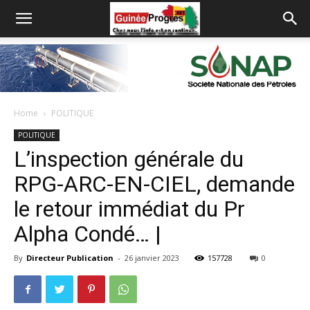
Home
POLITIQUE
POLITIQUE
L’inspection générale du
RPG-ARC-EN-CIEL, demande
le retour immédiat du Pr
Alpha Condé… |
By
Directeur Publication
-
26 janvier 2023
157728
0