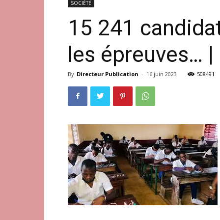
SOCIÉTÉ
15 241 candidat
les épreuves… |
By
Directeur Publication
-
16 juin 2023
508491