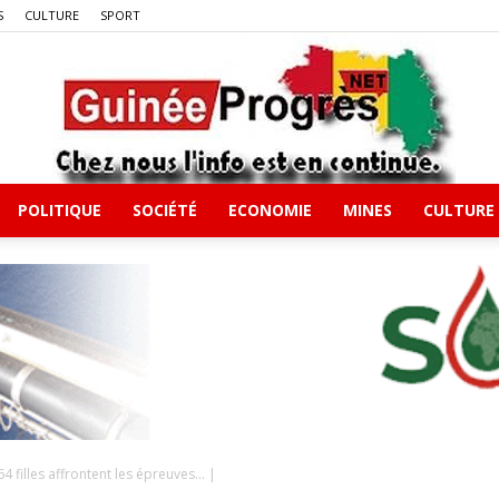
S
CULTURE
SPORT
POLITIQUE
SOCIÉTÉ
ECONOMIE
MINES
CULTURE
Guineeprgres
 filles affrontent les épreuves… |