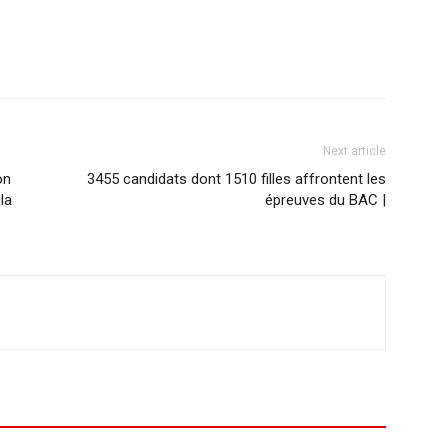
Next article
on
3455 candidats dont 1510 filles affrontent les
la
épreuves du BAC |