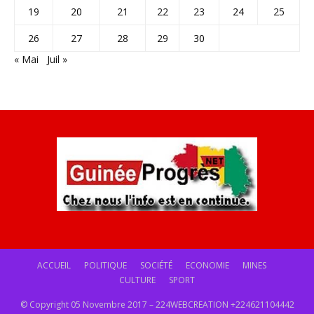
19
20
21
22
23
24
25
26
27
28
29
30
« Mai
Juil »
ACCUEIL
POLITIQUE
SOCIÉTÉ
ECONOMIE
MINES
CULTURE
SPORT
© Copyright 05 Novembre 2017 – 224WEBCREATION +224621104442