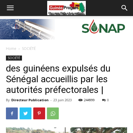
Home
SOCIÉTÉ
SOCIÉTÉ
des guinéens expulsés du
Sénégal accueillis par les
autorités préfectorales |
By
Directeur Publication
-
23 juin 2023
244999
0