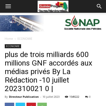
Home
ECONOMIE
ECONOMIE
plus de trois milliards 600
millions GNF accordés aux
médias privés By La
Rédaction -10 juillet
202310021 0 |
By
Directeur Publication
-
10 juillet 2023
1549222
0