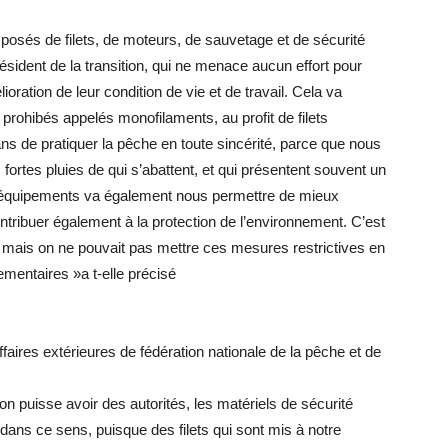
osés de filets, de moteurs, de sauvetage et de sécurité
résident de la transition, qui ne menace aucun effort pour
ration de leur condition de vie et de travail. Cela va
s prohibés appelés monofilaments, au profit de filets
s de pratiquer la pêche en toute sincérité, parce que nous
 fortes pluies de qui s’abattent, et qui présentent souvent un
s équipements va également nous permettre de mieux
tribuer également à la protection de l’environnement. C’est
, mais on ne pouvait pas mettre ces mesures restrictives en
lementaires »a t-elle précisé
ffaires extérieures de fédération nationale de la pêche et de
n puisse avoir des autorités, les matériels de sécurité
ans ce sens, puisque des filets qui sont mis à notre