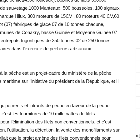
s de sauvetage,1000 Manteaux, 500 boussoles, 100 signaux
marque Hilux, 300 moteurs de 15CV , 80 moteurs 40 CV,60
ept (07) fabriques de glace 07 de 10 tonnes chacune,
ommunes de Conakry, basse Guinée et Moyenne Guinée 07
entrepôts frigorifiques de 250 tonnes 02 de 250 tonnes
ires dans l’exercice de pêcheurs artisanaux.
 la pêche est un projet-cadre du ministère de la pêche
 maritime sur l’initiative du président de la République, et Il
 équipements et intrants de pêche en faveur de la pêche
 c’est les fournitures de 10 mille nattes de filets
pour l’élimination des filets non conventionnels, et c’est
tion, l’utilisation, la détention, la vente des monofilaments sur
« 
 fallait que le projet amène des filets conventionnels pour