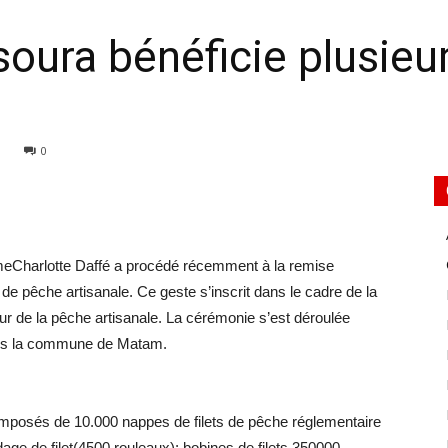
oura bénéficie plusieur
|
0
imeCharlotte Daffé a procédé récemment à la remise
 de pêche artisanale. Ce geste s’inscrit dans le cadre de la
 de la pêche artisanale. La cérémonie s’est déroulée
ans la commune de Matam.
composés de 10.000 nappes de filets de pêche réglementaire
e de filet(4500 rouleaux); bobines de filets 350000