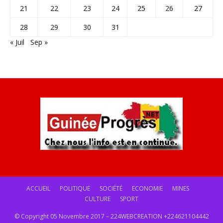
21
22
23
24
25
26
27
28
29
30
31
« Juil
Sep »
ACCUEIL
POLITIQUE
SOCIÉTÉ
ECONOMIE
MINES
CULTURE
SPORT
© Copyright 05 Novembre 2017 – 224WEBCREATION +224621104442