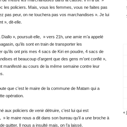
c les policiers. Mais, vous les femmes, vous ne faites pas
yez pas peur, on ne touchera pas vos marchandises ». Je lui
 », dit-elle.
Diallo », poursuit-elle, » vers 21h, une amie m’a appelé
gasin, qu’ils sont en train de transporter les
 qu’ils ont pris mes 4 sacs de Kiri en poudre, 4 sacs de
ndises et beaucoup d’argent que des gens m’ont confié »,
i ont manifesté au cours de la même semaine contre leur
s.
 doute que c’est le maire de la commune de Matam qui a
tte opération.
é aux policiers de venir détruire, c’est lui qui est
« 
r, » le maire nous a dit dans son bureau qu’il a une broche à
e quitter. Il nous a insulté mais, on l’a laissé.