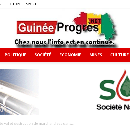
S
CULTURE
SPORT
POLITIQUE
SOCIÉTÉ
ECONOMIE
MINES
CULTURE
Guineeprgres
de vol et destruction de marchandises dans...