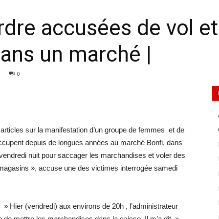
ordre accusées de vol e
ans un marché |
0
 articles sur la manifestation d’un groupe de femmes et de
 occupent depuis de longues années au marché Bonfi, dans
endredi nuit pour saccager les marchandises et voler des
magasins », accuse une des victimes interrogée samedi
» Hier (vendredi) aux environs de 20h , l’administrateur
n de mettre les marchandises dans la caisse. Il m’a dit »