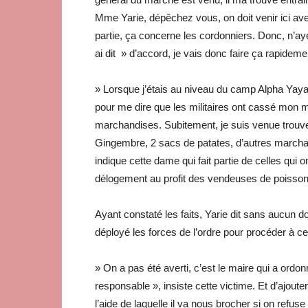
Mme Yarie, dépêchez vous, on doit venir ici ave
partie, ça concerne les cordonniers. Donc, n’a
ai dit » d’accord, je vais donc faire ça rapidement
» Lorsque j’étais au niveau du camp Alpha Yaya 
pour me dire que les militaires ont cassé mon ma
marchandises. Subitement, je suis venue trouver
Gingembre, 2 sacs de patates, d’autres marcha
indique cette dame qui fait partie de celles qu
délogement au profit des vendeuses de poisson
Ayant constaté les faits, Yarie dit sans aucun
déployé les forces de l’ordre pour procéder à ce
» On a pas été averti, c’est le maire qui a ordonn
responsable », insiste cette victime. Et d’ajoute
l’aide de laquelle il va nous brocher si on refuse d