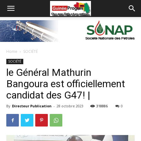
Home
SOCIÉTÉ
SOCIÉTÉ
le Général Mathurin
Bangoura est officiellement
candidat des G47! |
By
Directeur Publication
-
28 octobre 2023
318886
0