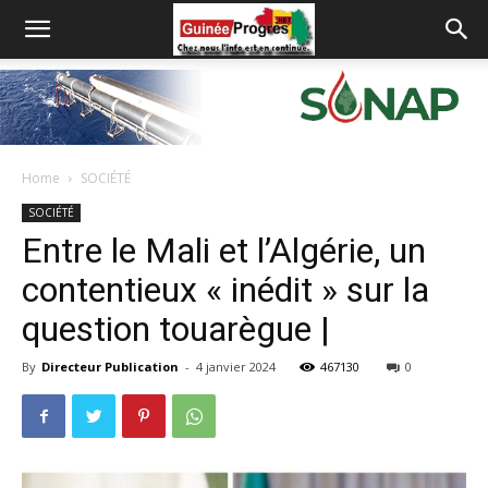
Home
SOCIÉTÉ
SOCIÉTÉ
Entre le Mali et l’Algérie, un
contentieux « inédit » sur la
question touarègue |
By
Directeur Publication
-
4 janvier 2024
467130
0