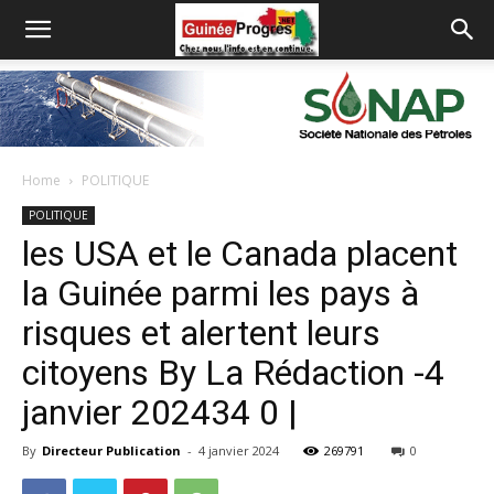
Home
POLITIQUE
POLITIQUE
les USA et le Canada placent
la Guinée parmi les pays à
risques et alertent leurs
citoyens By La Rédaction -4
janvier 202434 0 |
By
Directeur Publication
-
4 janvier 2024
269791
0