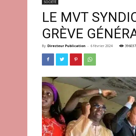
SOCIÉTÉ
LE MVT SYNDI
GRÈVE GÉNÉRAL
By
Directeur Publication
-
6 février 2024
396037