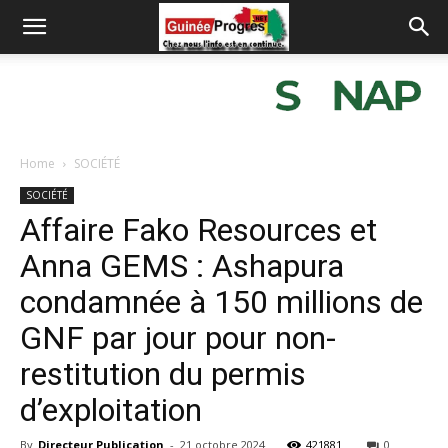
Home
SOCIÉTÉ
SOCIÉTÉ
Affaire Fako Resources et
Anna GEMS : Ashapura
condamnée à 150 millions de
GNF par jour pour non-
restitution du permis
d’exploitation
By
Directeur Publication
-
21 octobre 2024
421881
0