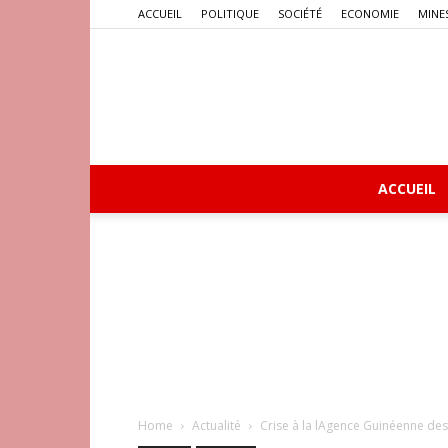
ACCUEIL
POLITIQUE
SOCIÉTÉ
ECONOMIE
MINE
ACCUEIL
Home
Actualité
Crise à la lAgence Guinéenne des 