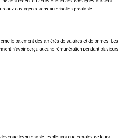
n incident récent au cours duquel des consignes auraient
bureaux aux agents sans autorisation préalable.
cerne le paiement des arriérés de salaires et de primes. Les
irment n’avoir perçu aucune rémunération pendant plusieurs
e devenue insoutenable, expliquant que certains de leurs