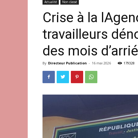
Actualité
Non classé
Crise à la lAge
travailleurs dén
des mois d’arrié
By
Directeur Publication
-
16 mai 2026
179328