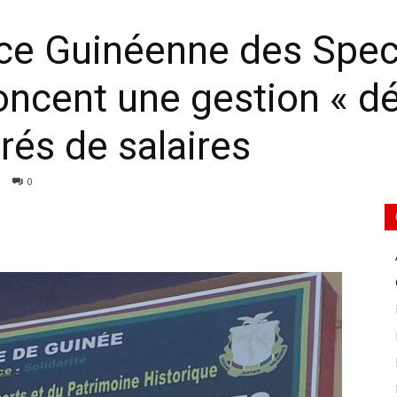
nce Guinéenne des Spect
oncent une gestion « déf
rés de salaires
0