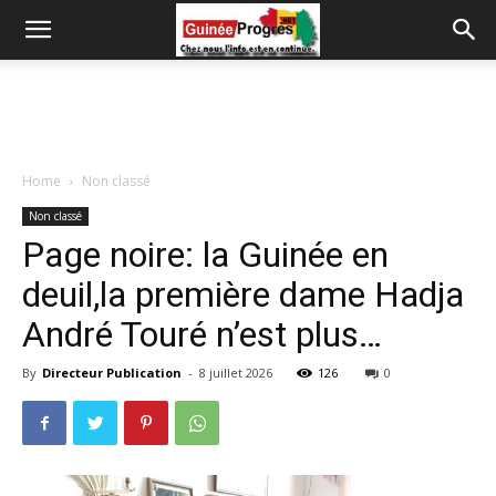
Home
Non classé
Non classé
Page noire: la Guinée en
deuil,la première dame Hadja
André Touré n’est plus…
By
Directeur Publication
-
8 juillet 2026
126
0