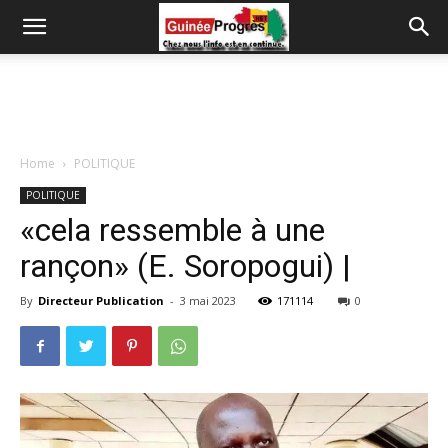
Home
POLITIQUE
POLITIQUE
«cela ressemble à une
rançon» (E. Soropogui) |
By
Directeur Publication
-
3 mai 2023
171114
0