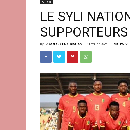
SPORT
LE SYLI NATIO
SUPPORTEURS 
By
Directeur Publication
-
4 février 2024
192541